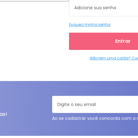
Esqueci minha senha
Entrar
Não tem uma conta? Ca
as!
Ao se cadastrar você concorda com a