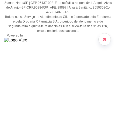
Sumarezinho/SP | CEP 05437-002. Farmacêutica responsável: Angela Alves
de Araujo -SP-CRF:90884/SP | AFE: 89897 | Alvará Sanitário: 355030801-
477-014070-1-5.
Todo o nosso Serviço de Atendimento ao Cliente é prestado pela Eurofarma
e pela Drogaria X Farmácia S.A., o período de atendimento é de
segunda-feira a quinta-feira das 9h às 18h e sexta-feira das 9h às 12h,
exceto em feriados nacionais.
Powered by: